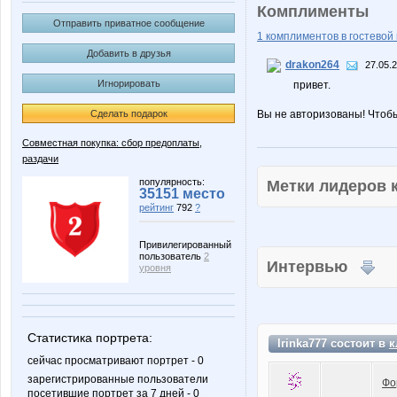
Комплименты
Отправить приватное сообщение
1 комплиментов в гостевой 
Добавить в друзья
drakon264
27.05.
Игнорировать
привет.
Сделать подарок
Вы не авторизованы! Чтоб
Совместная покупка: сбор предоплаты,
раздачи
популярность:
Метки лидеров
35151 место
рейтинг
792
?
Привилегированный
пользователь
2
Интервью
уровня
Статистика портрета:
Irinka777 состоит в
к
сейчас просматривают портрет - 0
зарегистрированные пользователи
Фо
посетившие портрет за 7 дней - 0